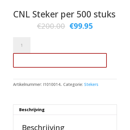
CNL Steker per 500 stuks
€
200.00
€
99.95
CNL
Steker
per
Toevoegen aan winkelwagen
500
stuks
aantal
Artikelnummer:
I1010014..
Categorie:
Stekers
Beschrijving
Beschrijving