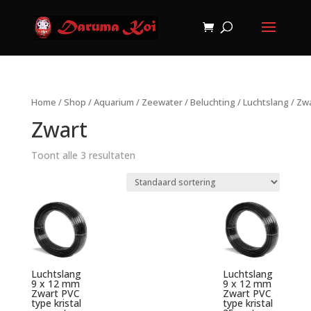
Home
/
Shop
/
Aquarium
/
Zeewater
/
Beluchting
/
Luchtslang
/ Zw
Zwart
Toont alle 3 resultaten
Luchtslang
Luchtslang
9 x 12 mm
9 x 12 mm
Zwart PVC
Zwart PVC
type kristal
type kristal