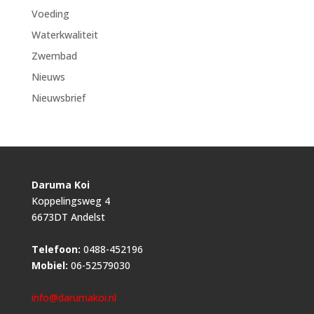
Voeding
Waterkwaliteit
Zwembad
Nieuws
Nieuwsbrief
Daruma Koi
Koppelingsweg 4
6673DT Andelst
Telefoon:
0488-452196
Mobiel:
06-52579030
info@darumakoi.nl