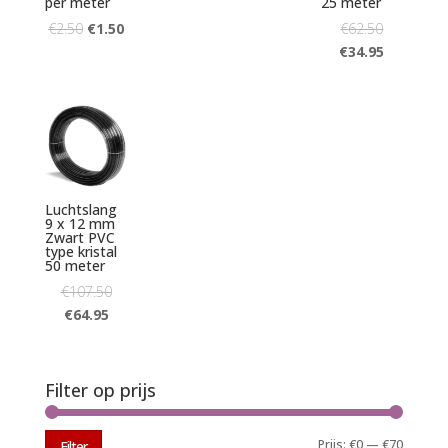
per meter
25 meter
€
2.50
€
1.50
€
62.50
€
34.95
Luchtslang
9 x 12 mm
Zwart PVC
type kristal
50 meter
€
107.50
€
64.95
Filter op prijs
Min.
Max.
Prijs:
€0
—
€70
Filter