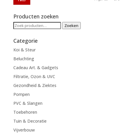
prijs
prijs
Producten zoeken
Zoeken
Zoeken
naar:
Categorie
Koi & Steur
Beluchting
Cadeau Art. & Gadgets
Filtratie, Ozon & UVC
Gezondheid & Ziektes
Pompen
PVC & Slangen
Toebehoren
Tuin & Decoratie
Vijverbouw