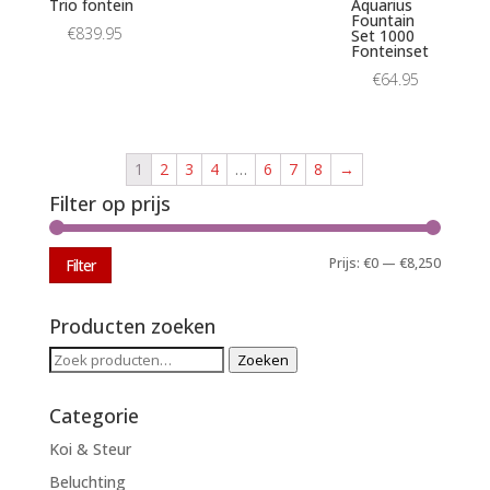
Trio fontein
Aquarius
Fountain
€
839.95
Set 1000
Fonteinset
€
64.95
1
2
3
4
…
6
7
8
→
Filter op prijs
Min.
Max.
Prijs:
€0
—
€8,250
Filter
prijs
prijs
Producten zoeken
Zoeken
Zoeken
naar:
Categorie
Koi & Steur
Beluchting