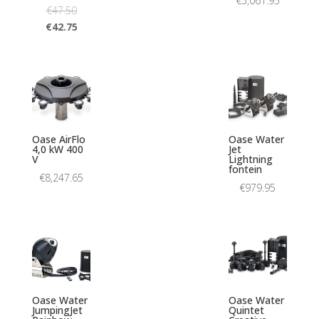
€
5,061.95
€
47.50
€
42.75
Oase AirFlo
Oase Water
4,0 kW 400
Jet
V
Lightning
fontein
€
8,247.65
€
979.95
Oase Water
Oase Water
JumpingJet
Quintet