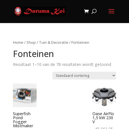
Home
/
Shop
/
Tuin & Decoratie
/ Fonteinen
Fonteinen
Resultaat 1–10 van de 78 resultaten wordt getoond
Superfish
Oase AirFlo
Pond
1,5 kW 230
Fogger
V
Mistmaker