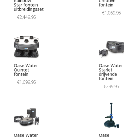
Rainbow
Creative
Star fontein
fontein
uitbreidingsset
€
1,069.95
€
2,449.95
Oase Water
Oase Water
Quintet
Starlet
fontein
drijvende
fontein
€
1,099.95
€
299.95
Oase Water
Oase