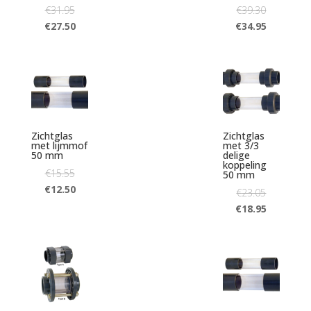
€
31.95
€
39.30
€
27.50
€
34.95
Zichtglas
Zichtglas
met lijmmof
met 3/3
50 mm
delige
koppeling
€
15.55
50 mm
€
12.50
€
23.05
€
18.95