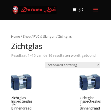
Home
/
Shop
/
PVC & Slangen
/ Zichtglas
Zichtglas
Resultaat 1–10 van de 16 resultaten wordt getoond
Zichtglas
Zichtglas
Inspectieglas
Inspectieglas
1½”
2″
Binnendraad
Binnendraad