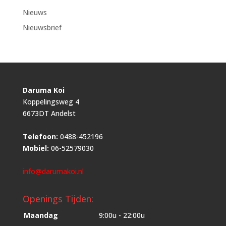
Nieuws
Nieuwsbrief
Daruma Koi
Koppelingsweg 4
6673DT Andelst
Telefoon:
0488-452196
Mobiel:
06-52579030
info@darumakoi.nl
Openings Tijden:
Maandag
9:00u - 22:00u