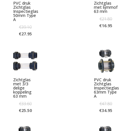
PVC druk
Zichtglas
Zichtglas
met lijmmof
Inspectieglas
63 mm
50mm Type
€
21.80
A
€
16.95
€
39.10
€
27.95
Zichtglas
PVC druk
met 3/3
Zichtglas
delige
Inspectieglas
koppeling
63mm Type
63 mm
A
€
33.60
€
47.80
€
25.50
€
34.95