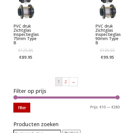
PVC druk
PVC druk
Zichtglas
Zichtglas
Inspectieglas
Inspectieglas
75mm Type
90mm Type
B
B
€
125.85
€
135.55
€
89.95
€
99.95
1
2
→
Filter op prijs
Min.
Max.
Prijs:
€10
—
€280
Filter
prijs
prijs
Producten zoeken
Zoeken