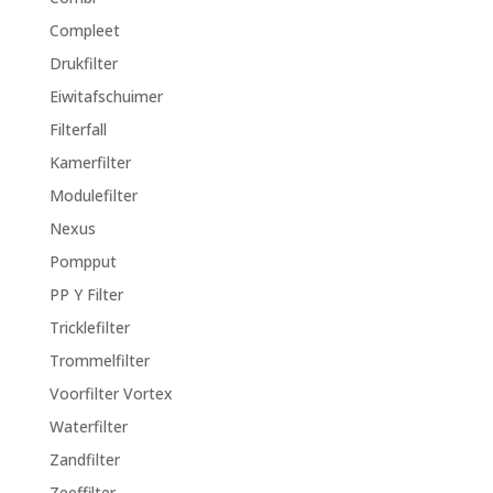
Compleet
Drukfilter
Eiwitafschuimer
Filterfall
Kamerfilter
Modulefilter
Nexus
Pompput
PP Y Filter
Tricklefilter
Trommelfilter
Voorfilter Vortex
Waterfilter
Zandfilter
Zeeffilter