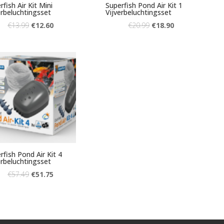
rfish Air Kit Mini
Superfish Pond Air Kit 1
erbeluchtingsset
Vijverbeluchtingsset
€
13.99
€
12.60
€
20.99
€
18.90
rfish Pond Air Kit 4
erbeluchtingsset
€
57.49
€
51.75