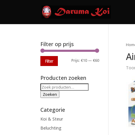
Filter op prijs
Hom
Ai
Min.
Max.
Prijs:
€10
—
€60
Filter
Toon
prijs
prijs
Producten zoeken
Zoeken
naar:
Zoeken
Categorie
Koi & Steur
Beluchting