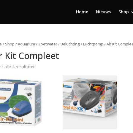
Home
Nieuws
Shop
e
/
Shop
/
Aquarium
/
Zoetwater
/
Beluchting
/
Luchtpomp
/ Air Kit Comple
r Kit Compleet
t alle 4 resultaten