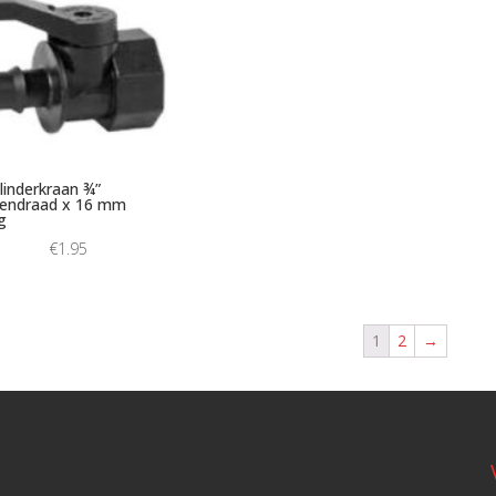
linderkraan ¾”
nendraad x 16 mm
g
€
1.95
1
2
→