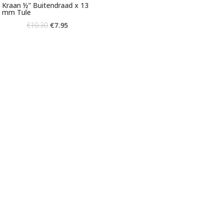
Kraan ½” Buitendraad x 13
mm Tule
€
10.30
€
7.95