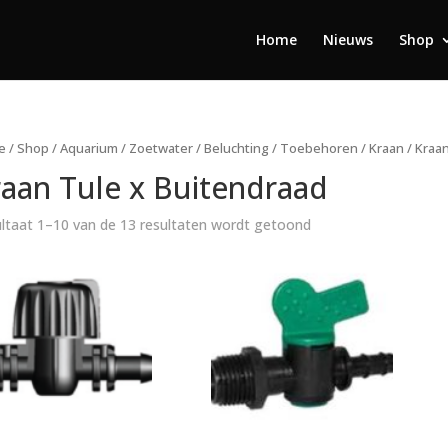
Home
Nieuws
Shop
e
/
Shop
/
Aquarium
/
Zoetwater
/
Beluchting
/
Toebehoren
/
Kraan
/ Kraa
aan Tule x Buitendraad
ltaat 1–10 van de 13 resultaten wordt getoond