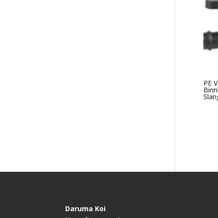
PE V
Bin
Slan
Daruma Koi