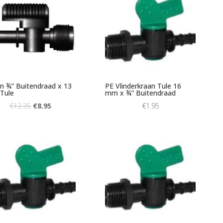
n ¾” Buitendraad x 13
PE Vlinderkraan Tule 16
Tule
mm x ¾” Buitendraad
€
12.35
€
8.95
€
1.95