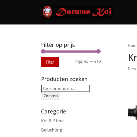
Filter op prijs
Hom
Kr
Min.
Max.
Prijs:
€0
—
€10
Filter
Resu
prijs
prijs
Producten zoeken
Zoeken
naar:
Zoeken
Categorie
Koi & Steur
Beluchting