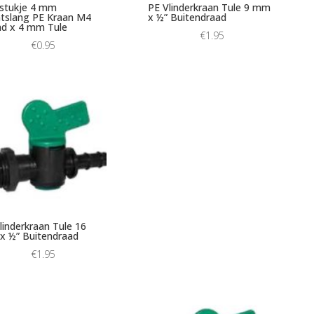
stukje 4 mm
PE Vlinderkraan Tule 9 mm
tslang PE Kraan M4
x ½” Buitendraad
d x 4 mm Tule
€
1.95
€
0.95
linderkraan Tule 16
 ½” Buitendraad
€
1.95