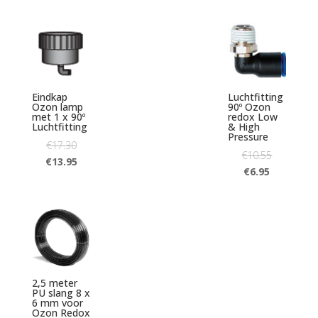
Eindkap
Luchtfitting
Ozon lamp
90º Ozon
met 1 x 90º
redox Low
Luchtfitting
& High
Pressure
€
17.30
€
10.55
€
13.95
€
6.95
2,5 meter
PU slang 8 x
6 mm voor
Ozon Redox