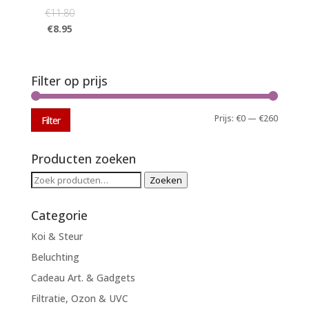
€
11.80
€
8.95
Filter op prijs
Min.
Max.
Prijs:
€0
—
€260
Filter
prijs
prijs
Producten zoeken
Zoeken
Zoeken
naar:
Categorie
Koi & Steur
Beluchting
Cadeau Art. & Gadgets
Filtratie, Ozon & UVC