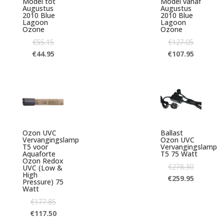
Model tot
Model vanaf
Augustus
Augustus
2010 Blue
2010 Blue
Lagoon
Lagoon
Ozone
Ozone
€
55.15
€
127.05
€
44.95
€
107.95
Ozon UVC
Ballast
Vervangingslamp
Ozon UVC
T5 voor
Vervangingslamp
Aquaforte
T5 75 Watt
Ozon Redox
€
278.30
UVC (Low &
High
€
259.95
Pressure) 75
Watt
€
177.85
€
117.50