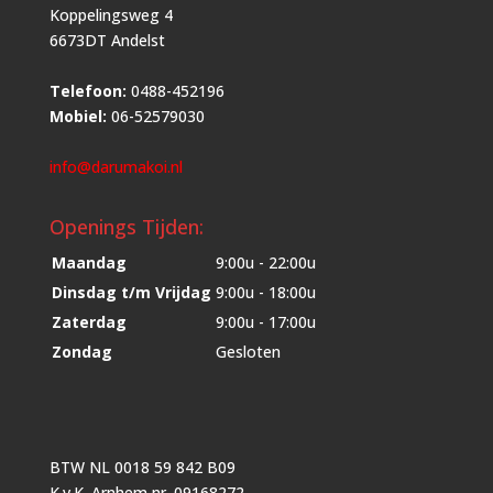
Koppelingsweg 4
6673DT Andelst
Telefoon:
0488-452196
Mobiel:
06-52579030
info@darumakoi.nl
Openings Tijden:
Maandag
9:00u - 22:00u
Dinsdag t/m Vrijdag
9:00u - 18:00u
Zaterdag
9:00u - 17:00u
Zondag
Gesloten
BTW NL 0018 59 842 B09
K.v.K. Arnhem nr. 09168272