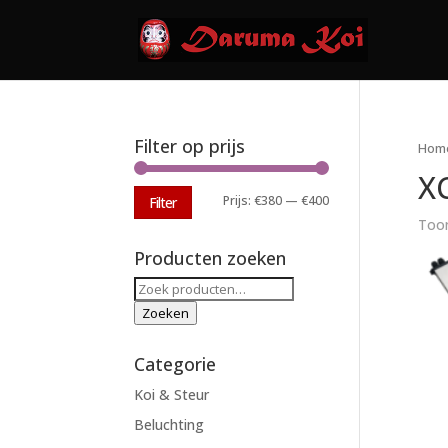
Filter op prijs
Hom
XC
Min.
Max.
Prijs:
€380
—
€400
Filter
Toon
prijs
prijs
Producten zoeken
Zoeken
naar:
Zoeken
Categorie
Koi & Steur
Beluchting