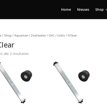
Home
Nieuws
Shop
e
/
Shop
/
Aquarium
/
Zoetwater
/
UVC
/
Units
/ XClear
lear
t alle 2 resultaten