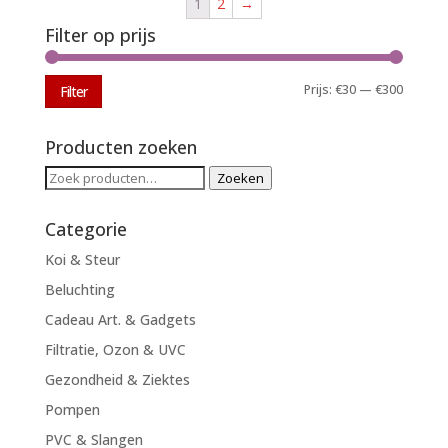
1
2
→
Filter op prijs
Min.
Max.
Prijs:
€30
—
€300
Filter
prijs
prijs
Producten zoeken
Zoeken
Zoeken
naar:
Categorie
Koi & Steur
Beluchting
Cadeau Art. & Gadgets
Filtratie, Ozon & UVC
Gezondheid & Ziektes
Pompen
PVC & Slangen