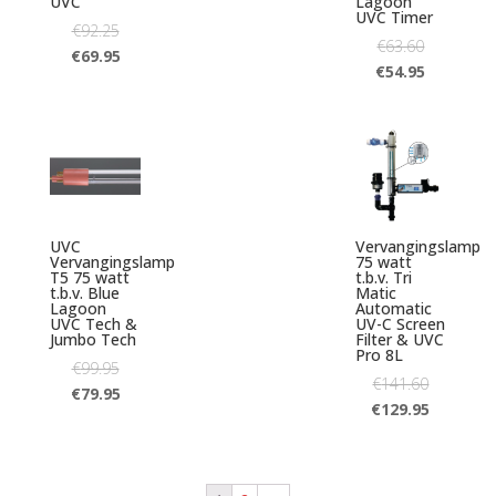
UVC
Lagoon
UVC Timer
€
92.25
€
63.60
€
69.95
€
54.95
UVC
Vervangingslamp
Vervangingslamp
75 watt
T5 75 watt
t.b.v. Tri
t.b.v. Blue
Matic
Lagoon
Automatic
UVC Tech &
UV-C Screen
Jumbo Tech
Filter & UVC
Pro 8L
€
99.95
€
141.60
€
79.95
€
129.95