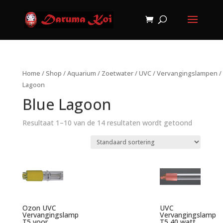
Home
/
Shop
/
Aquarium
/
Zoetwater
/
UVC
/
Vervangingslampen
/
Lagoon
Blue Lagoon
Resultaat 1–10 van de 14 resultaten wordt getoond
Ozon UVC
UVC
Vervangingslamp
Vervangingslamp
T5 voor
T5 40 watt