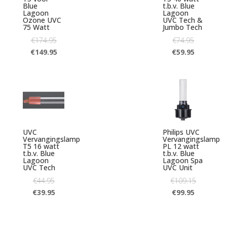
Blue
t.b.v. Blue
Lagoon
Lagoon
Ozone UVC
UVC Tech &
75 Watt
Jumbo Tech
€
174.95
€
74.95
€
149.95
€
59.95
UVC
Philips UVC
Vervangingslamp
Vervangingslamp
T5 16 watt
PL 12 watt
t.b.v. Blue
t.b.v. Blue
Lagoon
Lagoon Spa
UVC Tech
UVC Unit
€
44.95
€
109.15
€
39.95
€
99.95