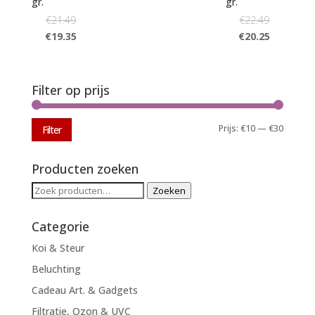
gr.
gr.
€
21.49
€
22.49
€
19.35
€
20.25
Filter op prijs
Min.
Max.
Prijs:
€10
—
€30
Filter
prijs
prijs
Producten zoeken
Zoeken
Zoeken
naar:
Categorie
Koi & Steur
Beluchting
Cadeau Art. & Gadgets
Filtratie, Ozon & UVC