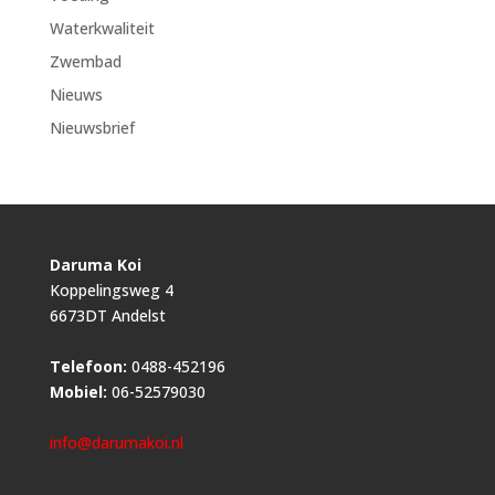
Waterkwaliteit
Zwembad
Nieuws
Nieuwsbrief
Daruma Koi
Koppelingsweg 4
6673DT Andelst
Telefoon:
0488-452196
Mobiel:
06-52579030
info@darumakoi.nl