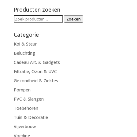
prijs
prijs
Producten zoeken
Zoeken
Zoeken
naar:
Categorie
Koi & Steur
Beluchting
Cadeau Art. & Gadgets
Filtratie, Ozon & UVC
Gezondheid & Ziektes
Pompen
PVC & Slangen
Toebehoren
Tuin & Decoratie
Vijverbouw
Voeding