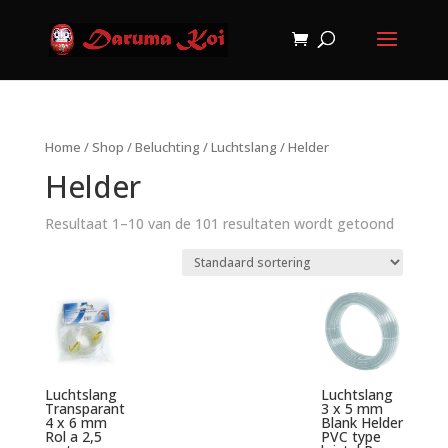
Home
/
Shop
/
Beluchting
/
Luchtslang
/ Helder
Helder
Resultaat 1–10 van de 101 resultaten wordt getoond
Luchtslang
Luchtslang
Transparant
3 x 5 mm
4 x 6 mm
Blank Helder
Rol a 2,5
PVC type