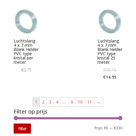
Luchtslang
Luchtslang
4 x 7 mm
4 x 7 mm
Blank Helder
Blank Helder
PVC type
PVC type
kristal per
kristal 25
meter
meter
€
0.75
€
18.75
€
14.95
1
2
3
4
…
9
10
11
→
Filter op prijs
Min.
Max.
Prijs:
€0
—
€230
Filter