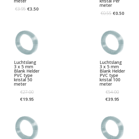
meter
kristal Per
meter
€
3.95
€
3.50
€
0.55
€
0.50
Luchtslang
Luchtslang
3 x 5 mm
3 x 5 mm
Blank Helder
Blank Helder
PVC type
PVC type
kristal 50
kristal 100
meter
meter
€
27.00
€
54.00
€
19.95
€
39.95