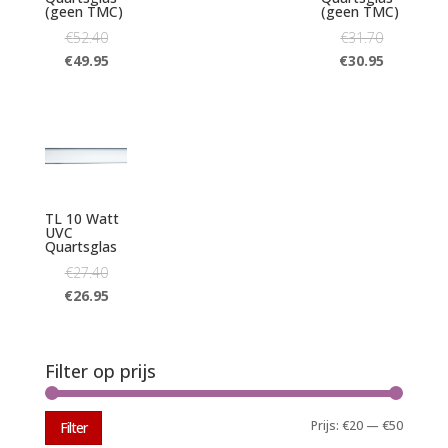
(geen TMC)
(geen TMC)
€
52.40
€
31.70
€
49.95
€
30.95
TL 10 Watt
UVC
Quartsglas
€
27.40
€
26.95
Filter op prijs
Min.
Max.
Prijs:
€20
—
€50
Filter