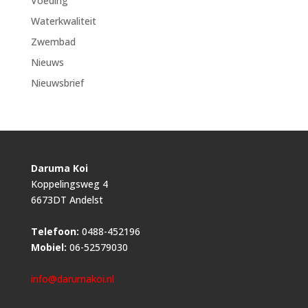
Voeding
Waterkwaliteit
Zwembad
Nieuws
Nieuwsbrief
Daruma Koi
Koppelingsweg 4
6673DT Andelst
Telefoon:
0488-452196
Mobiel:
06-52579030
info@darumakoi.nl