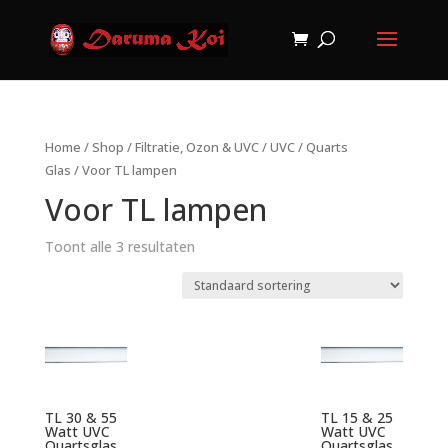
Home
/
Shop
/
Filtratie, Ozon & UVC
/
UVC
/
Quarts
Glas
/ Voor TL lampen
Voor TL lampen
Toont alle 3 resultaten
TL 30 & 55
TL 15 & 25
Watt UVC
Watt UVC
Quartsglas
Quartsglas