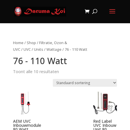
Home
/
Shop
/
Filtratie, Ozon &
UVC
/
UVC
/
Units
/
Wattage
/ 76 - 110 Watt
76 - 110 Watt
Toont alle 10 resultaten
AEM UVC
Red Label
Inbouwmodule
UVC Inbouw
80 Watt
Unit 80