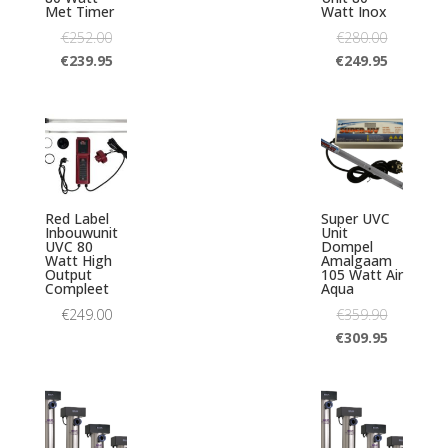
Met Timer
Watt Inox
€
252.00
€
280.00
€
239.95
€
249.95
Red Label
Super UVC
Inbouwunit
Unit
UVC 80
Dompel
Watt High
Amalgaam
Output
105 Watt Air
Compleet
Aqua
€
249.00
€
359.90
€
309.95