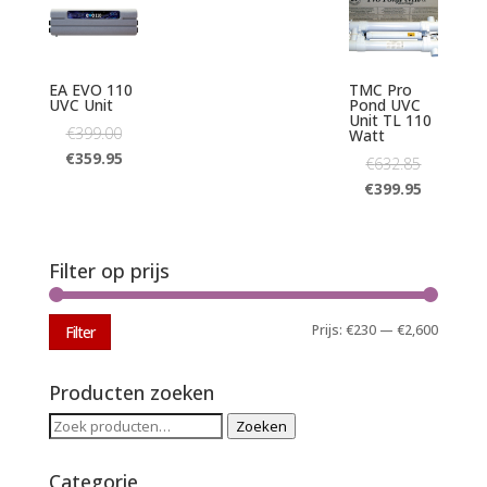
EA EVO 110
TMC Pro
UVC Unit
Pond UVC
Unit TL 110
€
399.00
Watt
€
359.95
€
632.85
€
399.95
Filter op prijs
Min.
Max.
Prijs:
€230
—
€2,600
Filter
prijs
prijs
Producten zoeken
Zoeken
Zoeken
naar:
Categorie