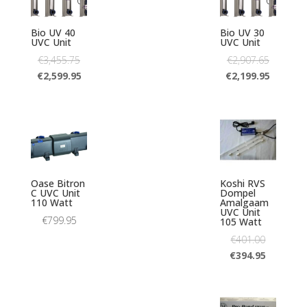
Bio UV 40
Bio UV 30
UVC Unit
UVC Unit
€
3,455.75
€
2,907.65
€
2,599.95
€
2,199.95
Oase Bitron
Koshi RVS
C UVC Unit
Dompel
110 Watt
Amalgaam
UVC Unit
€
799.95
105 Watt
€
401.00
€
394.95