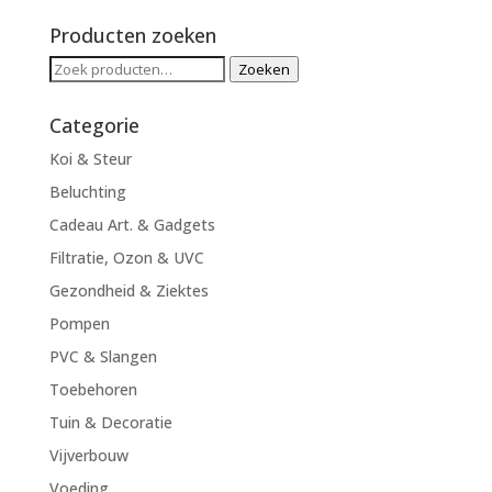
prijs
prijs
Producten zoeken
Zoeken
Zoeken
naar:
Categorie
Koi & Steur
Beluchting
Cadeau Art. & Gadgets
Filtratie, Ozon & UVC
Gezondheid & Ziektes
Pompen
PVC & Slangen
Toebehoren
Tuin & Decoratie
Vijverbouw
Voeding