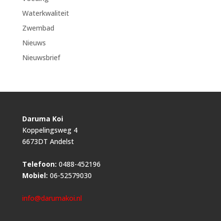
Waterkwaliteit
Zwembad
Nieuws
Nieuwsbrief
Daruma Koi
Koppelingsweg 4
6673DT Andelst
Telefoon:
0488-452196
Mobiel:
06-52579030
info@darumakoi.nl