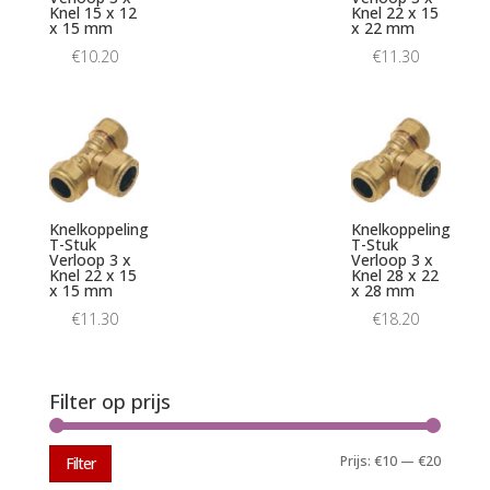
Knel 15 x 12
Knel 22 x 15
x 15 mm
x 22 mm
€
10.20
€
11.30
Knelkoppeling
Knelkoppeling
T-Stuk
T-Stuk
Verloop 3 x
Verloop 3 x
Knel 22 x 15
Knel 28 x 22
x 15 mm
x 28 mm
€
11.30
€
18.20
Filter op prijs
Min.
Max.
Prijs:
€10
—
€20
Filter