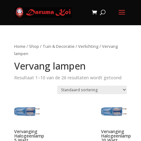
Home
/
Shop
/
Tuin & Decoratie
/
Verlichting
/ Vervang
lampen
Vervang lampen
Resultaat 1–10 van de 26 resultaten wordt getoond
Vervanging
Vervanging
Halogeenlamp
Halogeenlamp
5 Watt
20 Watt