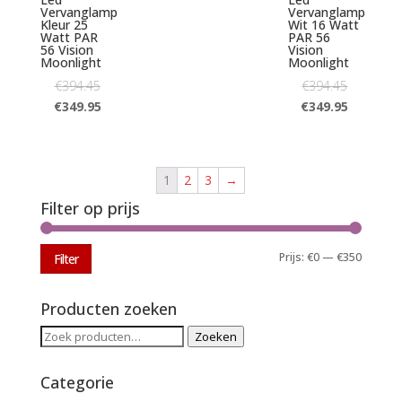
Vervanglamp
Vervanglamp
Kleur 25
Wit 16 Watt
Watt PAR
PAR 56
56 Vision
Vision
Moonlight
Moonlight
€
394.45
€
394.45
€
349.95
€
349.95
1
2
3
→
Filter op prijs
Min.
Max.
Prijs:
€0
—
€350
Filter
prijs
prijs
Producten zoeken
Zoeken
Zoeken
naar:
Categorie