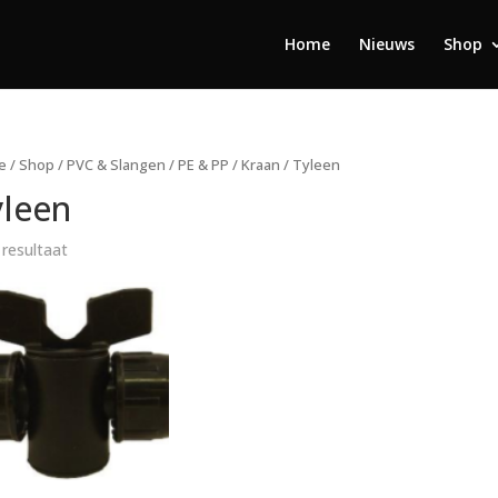
Home
Nieuws
Shop
e
/
Shop
/
PVC & Slangen
/
PE & PP
/
Kraan
/ Tyleen
yleen
 resultaat