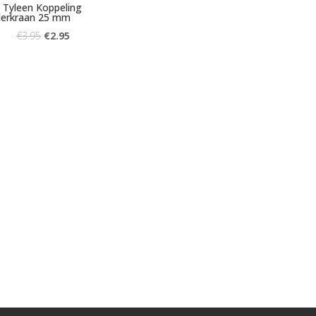
 Tyleen Koppeling
derkraan 25 mm
€
3.95
€
2.95