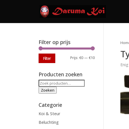
Filter op prijs
Hom
T
Min.
Max.
Prijs:
€0
—
€10
Filter
Enig
prijs
prijs
Producten zoeken
Zoeken
naar:
Zoeken
Categorie
Koi & Steur
Beluchting