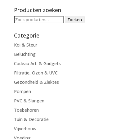
prijs
prijs
Producten zoeken
Zoeken
Zoeken
naar:
Categorie
Koi & Steur
Beluchting
Cadeau Art. & Gadgets
Filtratie, Ozon & UVC
Gezondheid & Ziektes
Pompen
PVC & Slangen
Toebehoren
Tuin & Decoratie
Vijverbouw
Voeding