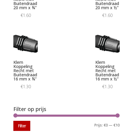
Buitendraad
Buitendraad
20 mm x ¾”
20 mm x ½”
€
1.60
€
1.60
Klem
Klem
Koppeling
Koppeling
Recht met
Recht met
Buitendraad
Buitendraad
16 mm x ¾”
16 mm x ½”
€
1.30
€
1.30
Filter op prijs
Min.
Max.
Prijs:
€0
—
€10
Filter