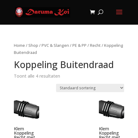
Home
/
Shop
/
PVC & Slangen
/
PE & PP
/
Recht
/ Koppeling
Buitendraad
Koppeling Buitendraad
Toont alle 4 resultaten
Klem
Klem
Koppeling
Koppeling
Recht met
Recht met