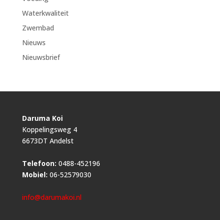
Waterkwaliteit
Zwembad
Nieuws
Nieuwsbrief
Daruma Koi
Koppelingsweg 4
6673DT Andelst
Telefoon:
0488-452196
Mobiel:
06-52579030
info@darumakoi.nl