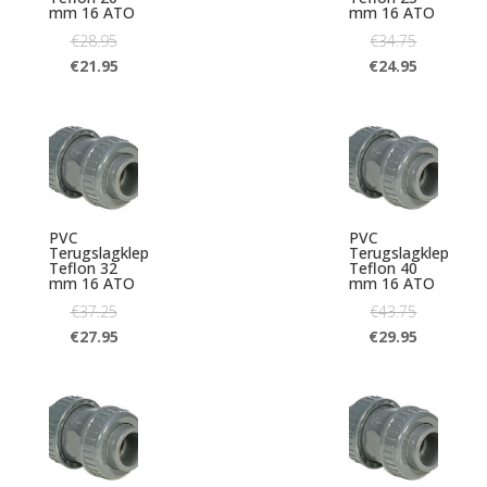
mm 16 ATO
mm 16 ATO
€
28.95
€
34.75
€
21.95
€
24.95
PVC
PVC
Terugslagklep
Terugslagklep
Teflon 32
Teflon 40
mm 16 ATO
mm 16 ATO
€
37.25
€
43.75
€
27.95
€
29.95