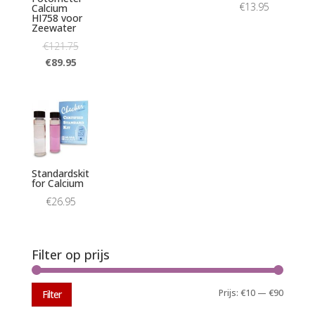
€
13.95
Calcium
HI758 voor
Zeewater
€
121.75
€
89.95
Standardskit
for Calcium
€
26.95
Filter op prijs
Min.
Max.
Prijs:
€10
—
€90
Filter
prijs
prijs