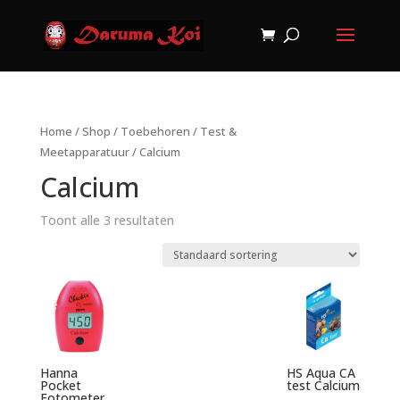
Home
/
Shop
/
Toebehoren
/
Test &
Meetapparatuur
/ Calcium
Calcium
Toont alle 3 resultaten
Hanna
HS Aqua CA
Pocket
test Calcium
Fotometer