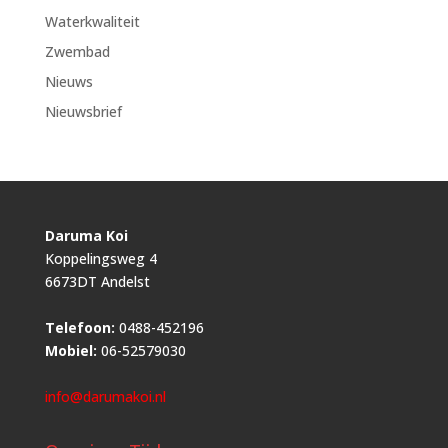
Waterkwaliteit
Zwembad
Nieuws
Nieuwsbrief
Daruma Koi
Koppelingsweg 4
6673DT Andelst
Telefoon:
0488-452196
Mobiel:
06-52579030
info@darumakoi.nl