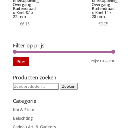
Knelkoppeling
Knelkoppeling
Overgang
Overgang
Buitendraad
Buitendraad
x Knel ¾” x
x Knel 1″ x
22 mm
28 mm
€
6.15
€
9.95
Filter op prijs
Min.
Max.
Prijs:
€0
—
€10
Filter
prijs
prijs
Producten zoeken
Zoeken
Zoeken
naar:
Categorie
Koi & Steur
Beluchting
Cadeau Art. & Gadgets