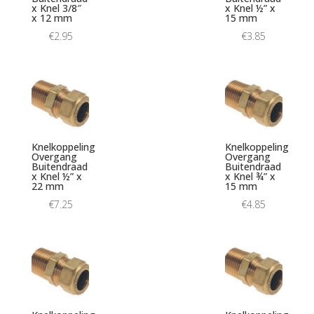
x Knel 3/8″
x Knel ½” x
x 12 mm
15 mm
€
2.95
€
3.85
Knelkoppeling
Knelkoppeling
Overgang
Overgang
Buitendraad
Buitendraad
x Knel ½” x
x Knel ¾” x
22 mm
15 mm
€
7.25
€
4.85