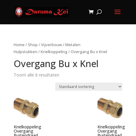
Home
/
Shop
/
Vijverbouw
/
Metalen
Hulpstukken
/
Knelkoppeling
/ Overgang Bu x Knel
Overgang Bu x Knel
Toont alle 6 resultaten
Knelkoppeling
Knelkoppeling
Overgang
Overgang
Buitendraad
Buitendraad