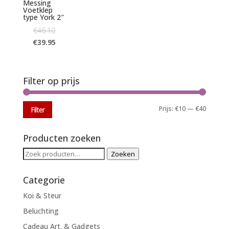
Messing
Voetklep
type York 2″
€
46.10
€
39.95
Filter op prijs
Min.
Max.
Prijs:
€10
—
€40
Filter
prijs
prijs
Producten zoeken
Zoeken
Zoeken
naar:
Categorie
Koi & Steur
Beluchting
Cadeau Art. & Gadgets