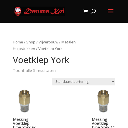
Home
/
Shop
/
Vijverbouw
/
Metalen
Hulpstukken
/ Voetklep York
Voetklep York
Toont alle 5 resultaten
Messing
Messing
Voetklep
Voetklep
type York ¾”
type York 1″