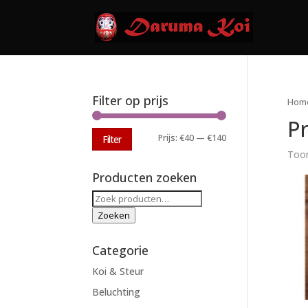
Filter op prijs
Hom
P
Min.
Max.
Prijs:
€40
—
€140
Filter
Toon
prijs
prijs
Producten zoeken
Zoeken
naar:
Zoeken
Categorie
Koi & Steur
Beluchting