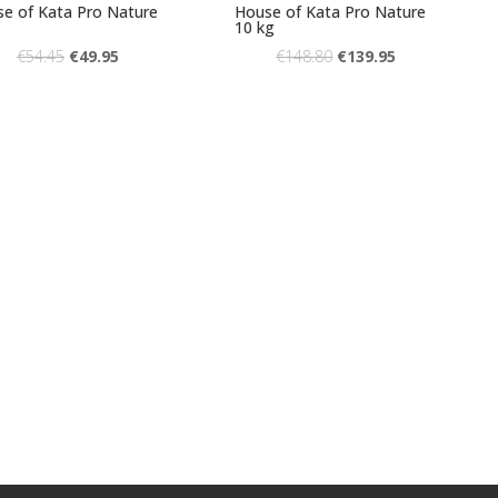
e of Kata Pro Nature
House of Kata Pro Nature
10 kg
€
54.45
€
49.95
€
148.80
€
139.95