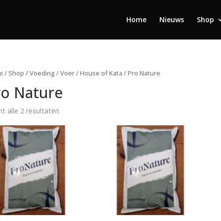
Home
Nieuws
Shop
e
/
Shop
/
Voeding
/
Voer
/
House of Kata
/ Pro Nature
ro Nature
t alle 2 resultaten