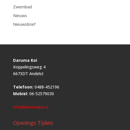
Zwembad
Nieuws
Nieuwsbrief
Daruma Koi
Koppelingsweg 4
6673DT Andelst
Telefoon:
0488-452196
Mobiel:
06-52579030
info@darumakoi.nl
Openings Tijden: