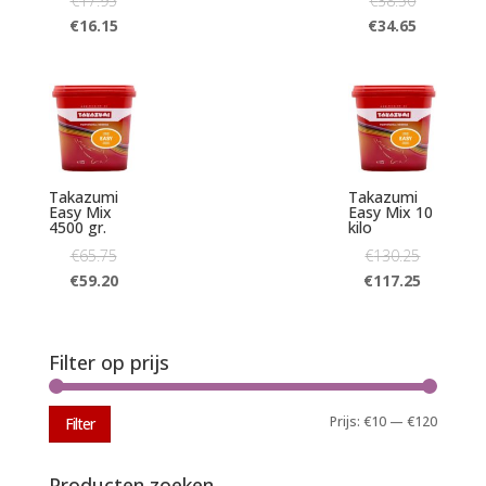
€
17.95
€
38.50
€
16.15
€
34.65
Takazumi
Takazumi
Easy Mix
Easy Mix 10
4500 gr.
kilo
€
65.75
€
130.25
€
59.20
€
117.25
Filter op prijs
Min.
Max.
Prijs:
€10
—
€120
Filter
prijs
prijs
Producten zoeken