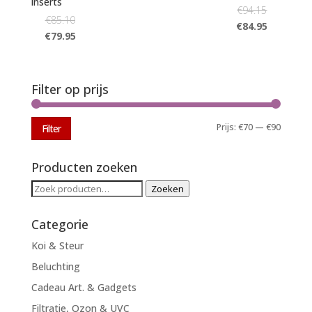
inserts
€
94.15
€
85.10
€
84.95
€
79.95
Filter op prijs
Min.
Max.
Prijs:
€70
—
€90
Filter
prijs
prijs
Producten zoeken
Zoeken
Zoeken
naar:
Categorie
Koi & Steur
Beluchting
Cadeau Art. & Gadgets
Filtratie, Ozon & UVC