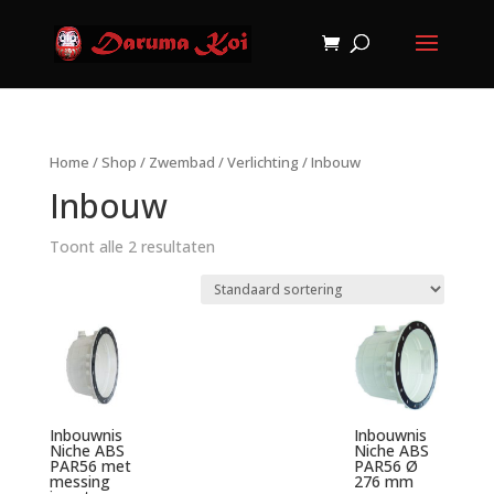
Home
/
Shop
/
Zwembad
/
Verlichting
/ Inbouw
Inbouw
Toont alle 2 resultaten
Inbouwnis
Inbouwnis
Niche ABS
Niche ABS
PAR56 met
PAR56 Ø
messing
276 mm