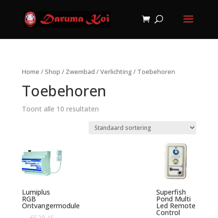
Home
/
Shop
/
Zwembad
/
Verlichting
/ Toebehoren
Toebehoren
Toont alle 10 resultaten
Lumiplus
Superfish
RGB
Pond Multi
Ontvangermodule
Led Remote
Control