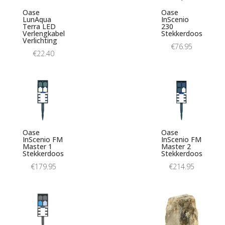
Oase
Oase
LunAqua
InScenio
Terra LED
230
Verlengkabel
Stekkerdoos
Verlichting
€
76.95
€
22.40
Oase
Oase
InScenio FM
InScenio FM
Master 1
Master 2
Stekkerdoos
Stekkerdoos
€
179.95
€
214.95