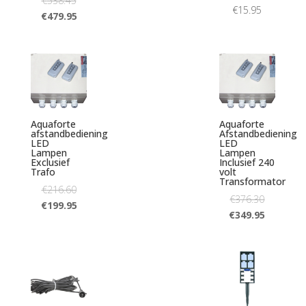
€
538.45
€
15.95
€
479.95
Aquaforte
Aquaforte
afstandbediening
Afstandbediening
LED
LED
Lampen
Lampen
Exclusief
Inclusief 240
Trafo
volt
Transformator
€
216.60
€
376.30
€
199.95
€
349.95