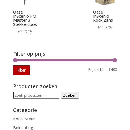
Oase
Oase
InScenio FM
InScenio
Master 3
Rock Zand
Stekkerdoos
€
129.95
€
249.95
Filter op prijs
Min.
Max.
Prijs:
€10
—
€480
Filter
prijs
prijs
Producten zoeken
Zoeken
Zoeken
naar:
Categorie
Koi & Steur
Beluchting