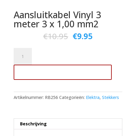
Aansluitkabel Vinyl 3
meter 3 x 1,00 mm2
€
10.95
€
9.95
Aansluitkabel
Vinyl
3
Toevoegen aan winkelwagen
meter
3
x
1,00
Artikelnummer:
RB256
Categorieën:
Elektra
,
Stekkers
mm2
aantal
Beschrijving