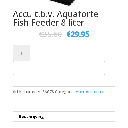
Accu t.b.v. Aquaforte
Fish Feeder 8 liter
€
35.60
€
29.95
Accu
t.b.v.
Aquaforte
Toevoegen aan winkelwagen
Fish
Feeder
8
liter
Artikelnummer:
SK678
Categorie:
Voer Automaat
aantal
Beschrijving