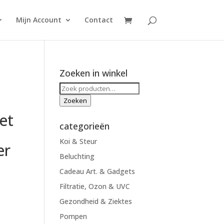
Mijn Account
Contact
Zoeken in winkel
Zoeken
naar:
Zoeken
et
categorieën
Koi & Steur
er
Beluchting
Cadeau Art. & Gadgets
Filtratie, Ozon & UVC
Gezondheid & Ziektes
Pompen