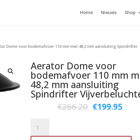
Home
Nieuws
Shop
tor Dome voor bodemafvoer 110 mm met 48,2 mm aansluiting Spindrifter
Aerator Dome voor
bodemafvoer 110 mm m
48,2 mm aansluiting
Spindrifter Vijverbelucht
€
266.20
€
199.95
Aerator
Dome
voor