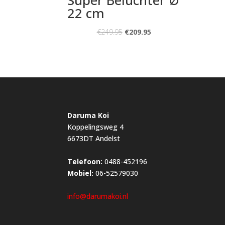
22 cm
€
249.95
€
209.95
Daruma Koi
Koppelingsweg 4
6673DT Andelst
Telefoon:
0488-452196
Mobiel:
06-52579030
info@darumakoi.nl