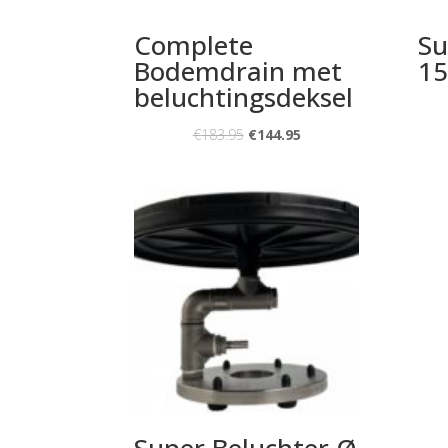
Complete
Su
Bodemdrain met
15
beluchtingsdeksel
€
183.95
€
144.95
Super Beluchter Ø