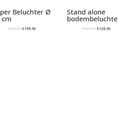
per Beluchter Ø
Stand alone
 cm
bodembeluchte
€
239.95
€
199.95
€
159.75
€
128.95