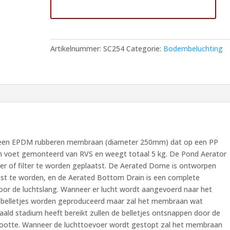
Toevoegen aan winkelwagen
bodemafvoer
110
mm
met
Artikelnummer:
SC254
Categorie:
Bodembeluchting
48,2
mm
aansluiting
Spindrifter
Vijverbeluchter
aantal
uit een EPDM rubberen membraan (diameter 250mm) dat op een PP
een voet gemonteerd van RVS en weegt totaal 5 kg. De Pond Aerator
er of filter te worden geplaatst. De Aerated Dome is ontworpen
st te worden, en de Aerated Bottom Drain is een complete
or de luchtslang. Wanneer er lucht wordt aangevoerd naar het
 belletjes worden geproduceerd maar zal het membraan wat
ald stadium heeft bereikt zullen de belletjes ontsnappen door de
grootte. Wanneer de luchttoevoer wordt gestopt zal het membraan