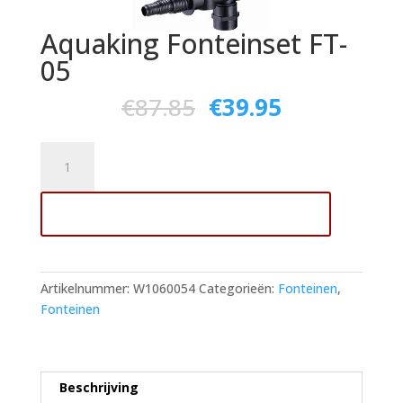
Aquaking Fonteinset FT-
05
€
87.85
€
39.95
Aquaking
Fonteinset
FT-
Toevoegen aan winkelwagen
05
aantal
Artikelnummer:
W1060054
Categorieën:
Fonteinen
,
Fonteinen
Beschrijving