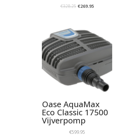
€
328.25
€
269.95
Oase AquaMax
Eco Classic 17500
Vijverpomp
€
599.95