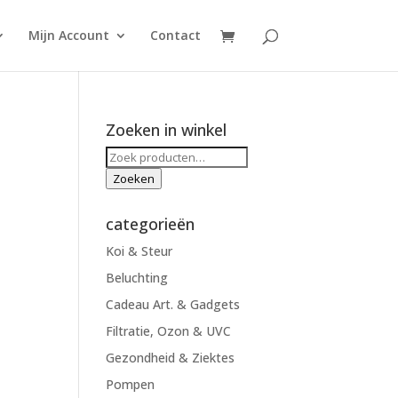
Mijn Account
Contact
Zoeken in winkel
Zoeken
p
naar:
Zoeken
categorieën
Koi & Steur
Beluchting
Cadeau Art. & Gadgets
Filtratie, Ozon & UVC
Gezondheid & Ziektes
Pompen