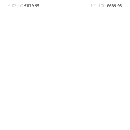
€
909.00
€
839.95
€
729.00
€
689.95