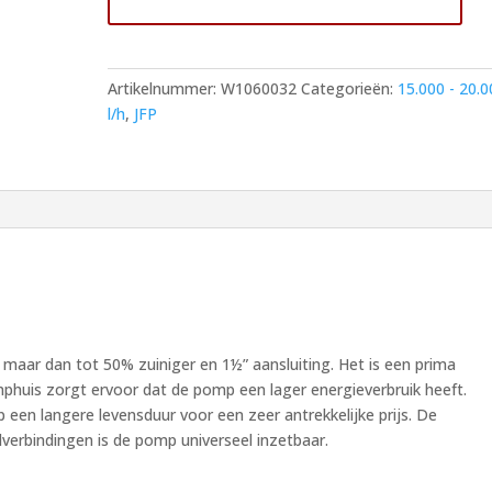
High
Pressure
aantal
Artikelnummer:
W1060032
Categorieën:
15.000 - 20.0
l/h
,
JFP
n
maar dan tot 50% zuiniger en 1½” aansluiting. Het is een prima
huis zorgt ervoor dat de pomp een lager energieverbruik heeft.
en langere levensduur voor een zeer antrekkelijke prijs. De
verbindingen is de pomp universeel inzetbaar.