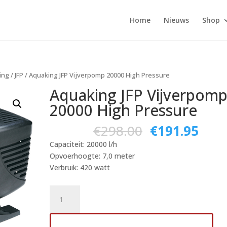
Home
Nieuws
Shop
ing
/
JFP
/ Aquaking JFP Vijverpomp 20000 High Pressure
Aquaking JFP Vijverpom
20000 High Pressure
€
298.00
€
191.95
Capaciteit: 20000 l/h
Opvoerhoogte: 7,0 meter
Verbruik: 420 watt
Aquaking
JFP
Vijverpomp
Toevoegen aan winkelwagen
20000