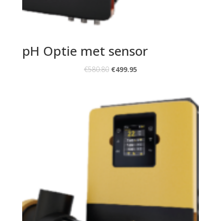
pH Optie met sensor
€
580.80
€
499.95