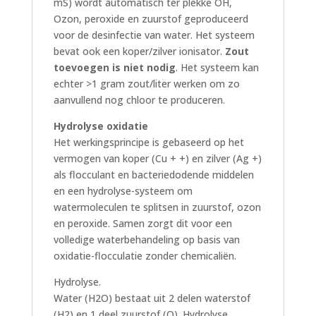
mS) wordt automatisch ter plekke OH,
Ozon, peroxide en zuurstof geproduceerd
voor de desinfectie van water. Het systeem
bevat ook een koper/zilver ionisator.
Zout
toevoegen is niet nodig
. Het systeem kan
echter >1 gram zout/liter werken om zo
aanvullend nog chloor te produceren.
Hydrolyse oxidatie
Het werkingsprincipe is gebaseerd op het
vermogen van koper (Cu + +) en zilver (Ag +)
als flocculant en bacteriedodende middelen
en een hydrolyse-systeem om
watermoleculen te splitsen in zuurstof, ozon
en peroxide. Samen zorgt dit voor een
volledige waterbehandeling op basis van
oxidatie-flocculatie zonder chemicaliën.
Hydrolyse.
Water (H2O) bestaat uit 2 delen waterstof
(H2) en 1 deel zuurstof (O). Hydrolyse