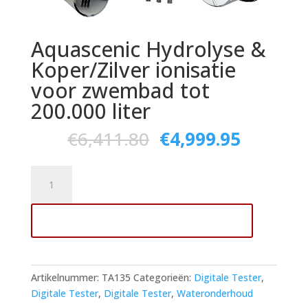
Aquascenic Hydrolyse &
Koper/Zilver ionisatie
voor zwembad tot
200.000 liter
€
6,411.80
€
4,999.95
Aquascenic
Hydrolyse
&
Toevoegen aan winkelwagen
Koper/Zilver
ionisatie
voor
zwembad
Artikelnummer:
TA135
Categorieën:
Digitale Tester
,
tot
Digitale Tester
,
Digitale Tester
,
Wateronderhoud
200.000