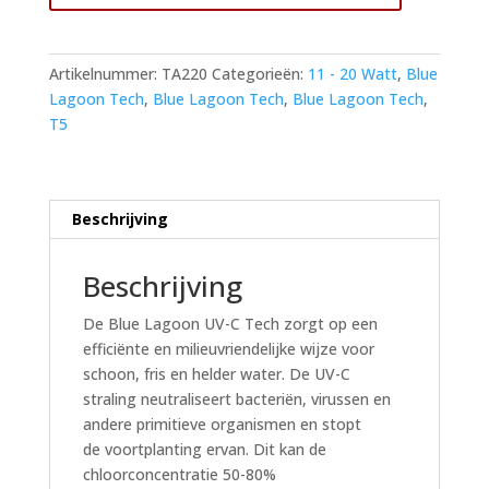
Unit
16
watt
Artikelnummer:
TA220
Categorieën:
11 - 20 Watt
,
Blue
voor
Lagoon Tech
,
Blue Lagoon Tech
,
Blue Lagoon Tech
,
max
T5
15000
liter
7
m3/u
Beschrijving
aantal
Beschrijving
De Blue Lagoon UV-C Tech zorgt op een
efficiënte en milieuvriendelijke wijze voor
schoon, fris en helder water. De UV-C
straling neutraliseert bacteriën, virussen en
andere primitieve organismen en stopt
de voortplanting ervan. Dit kan de
chloorconcentratie 50-80%