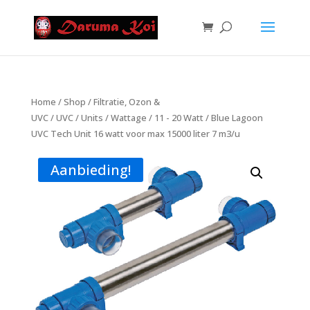
Home
/
Shop
/
Filtratie, Ozon &
UVC
/
UVC
/
Units
/
Wattage
/
11 - 20 Watt
/ Blue Lagoon
UVC Tech Unit 16 watt voor max 15000 liter 7 m3/u
Aanbieding!