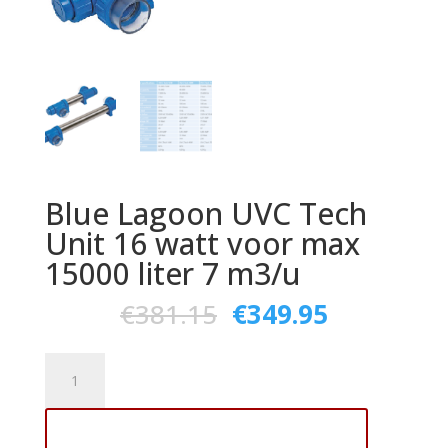
Blue Lagoon UVC Tech
Unit 16 watt voor max
15000 liter 7 m3/u
€
381.15
€
349.95
Blue
Lagoon
UVC
Toevoegen aan winkelwagen
Tech