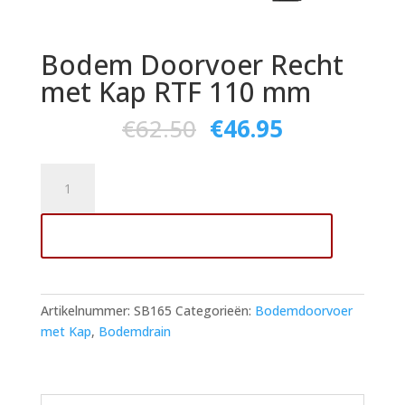
Bodem Doorvoer Recht
met Kap RTF 110 mm
€
62.50
€
46.95
Bodem
Doorvoer
Recht
Toevoegen aan winkelwagen
met
Kap
RTF
110
Artikelnummer:
SB165
Categorieën:
Bodemdoorvoer
mm
met Kap
,
Bodemdrain
aantal