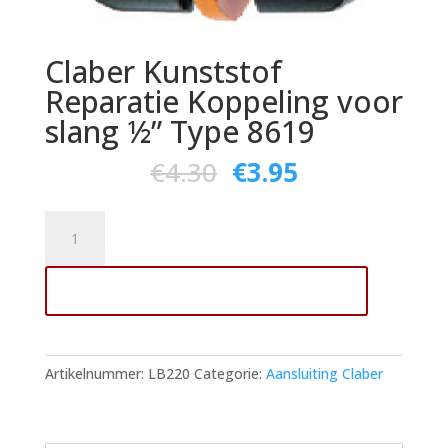
Claber Kunststof
Reparatie Koppeling voor
slang ½” Type 8619
€
4.30
€
3.95
Claber
Kunststof
Reparatie
Toevoegen aan winkelwagen
Koppeling
voor
slang
½"
Artikelnummer:
LB220
Categorie:
Aansluiting Claber
Type
8619
aantal