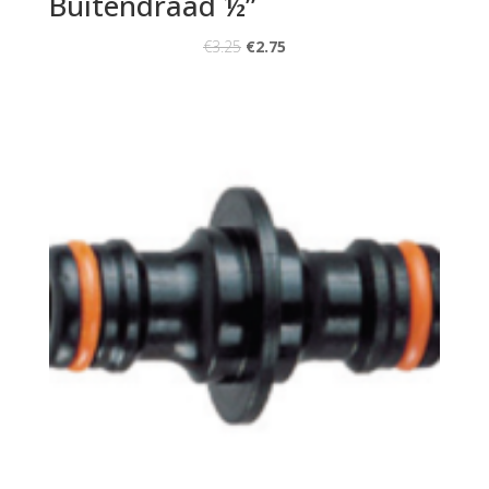
Buitendraad ½”
€
3.25
€
2.75