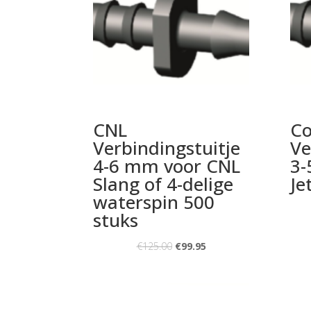
CNL
Co
Verbindingstuitje
Ve
4-6 mm voor CNL
3-
Slang of 4-delige
Je
waterspin 500
stuks
€
125.00
€
99.95