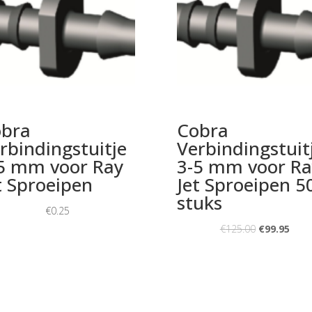
bra
Cobra
rbindingstuitje
Verbindingstuit
5 mm voor Ray
3-5 mm voor Ra
t Sproeipen
Jet Sproeipen 5
stuks
€
0.25
€
125.00
€
99.95