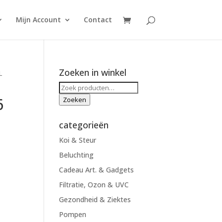
Mijn Account
Contact
Zoeken in winkel
L
Zoeken
naar:
6
Zoeken
-
categorieën
Koi & Steur
Beluchting
Cadeau Art. & Gadgets
Filtratie, Ozon & UVC
Gezondheid & Ziektes
Pompen