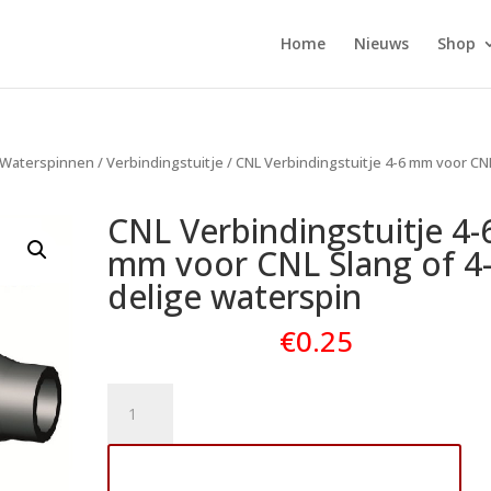
Home
Nieuws
Shop
 Waterspinnen
/
Verbindingstuitje
/ CNL Verbindingstuitje 4-6 mm voor CN
CNL Verbindingstuitje 4-
mm voor CNL Slang of 4
delige waterspin
€
0.25
CNL
Verbindingstuitje
4-
Toevoegen aan winkelwagen
6