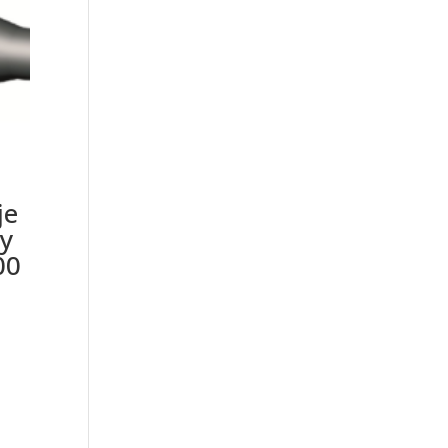
je
y
00