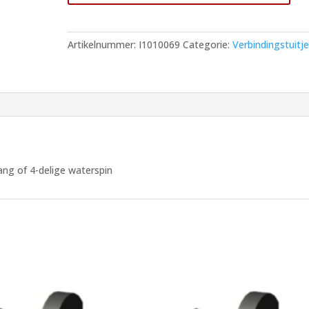
mm
voor
CNL
Artikelnummer:
I1010069
Categorie:
Verbindingstuitj
Slang
of
4-
delige
waterspin
aantal
ng of 4-delige waterspin