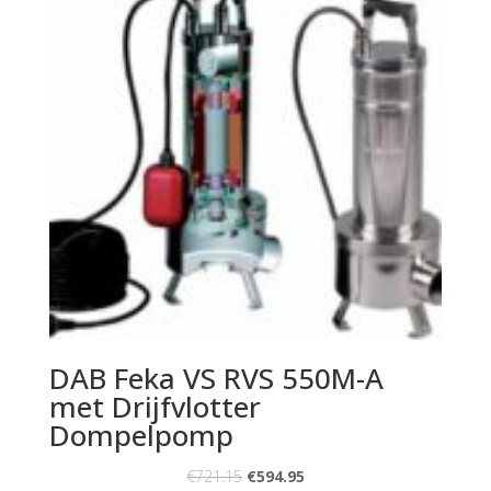
DAB Feka VS RVS 550M-A
met Drijfvlotter
Dompelpomp
€
721.15
€
594.95