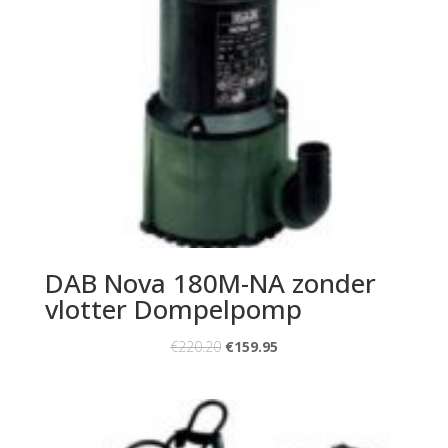
DAB Nova 180M-NA zonder
vlotter Dompelpomp
€
220.20
€
159.95