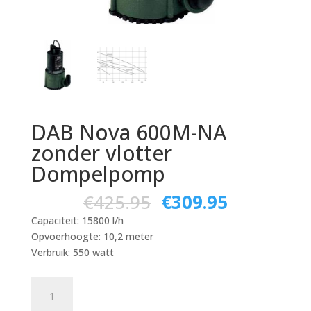
DAB Nova 600M-NA
zonder vlotter
Dompelpomp
€
425.95
€
309.95
Capaciteit: 15800 l/h
Opvoerhoogte: 10,2 meter
Verbruik: 550 watt
DAB
Nova