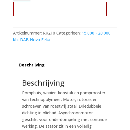
600M-
Toevoegen aan winkelwagen
NA
zonder
vlotter
Dompelpomp
Artikelnummer:
RK210
Categorieën:
15.000 - 20.000
aantal
l/h
,
DAB Nova Feka
Beschrijving
Beschrijving
Pomphuis, waaier, kopstuk en pomprooster
van technopolymeer. Motor, rotoras en
schroeven van roestvrij staal. Driedubbele
dichting in oliebad. Asynchroonmotor
geschikt voor onderdompeling met continue
werking. De stator zit in een volledig