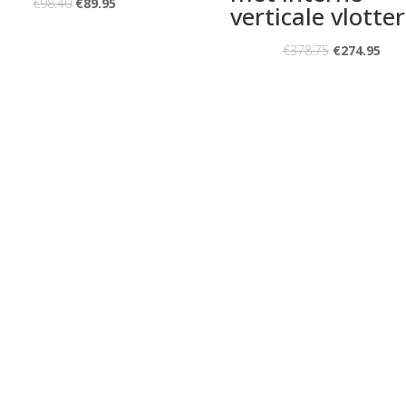
€
98.40
€
89.95
verticale vlotter
€
378.75
€
274.95