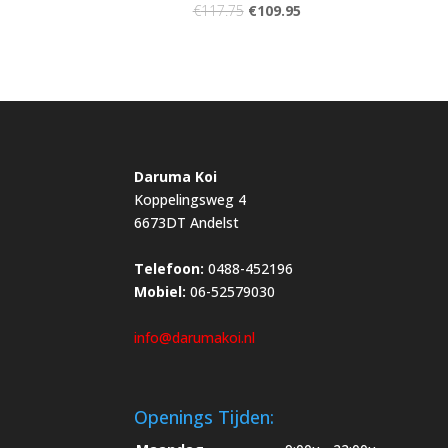
€
117.75
€
109.95
Daruma Koi
Koppelingsweg 4
6673DT Andelst
Telefoon:
0488-452196
Mobiel:
06-52579030
info@darumakoi.nl
Openings Tijden: