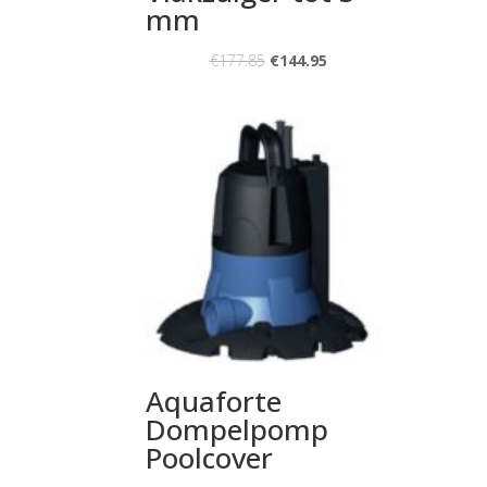
mm
€
177.85
€
144.95
Aquaforte
Dompelpomp
Poolcover