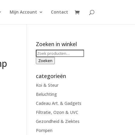
Mijn Account
Contact
Zoeken in winkel
Zoeken
naar:
mp
Zoeken
categorieën
Koi & Steur
Beluchting
Cadeau Art. & Gadgets
Filtratie, Ozon & UVC
Gezondheid & Ziektes
Pompen