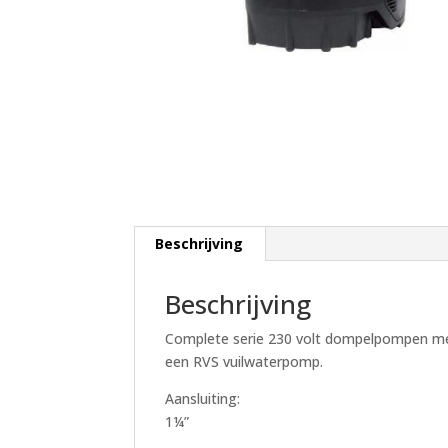
Beschrijving
Beschrijving
Complete serie 230 volt dompelpompen me
een RVS vuilwaterpomp.
Aansluiting:
1¼”