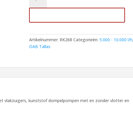
TALLAS
Dompelpomp
Toevoegen aan winkelwagen
VERTY
NOVA
200
met
Artikelnummer:
RK268
Categorieën:
5.000 - 10.000 l/h
interne
DAB Tallas
verticale
vlotter
aantal
t vlakzuigers, kunststof dompelpompen met en zonder vlotter en