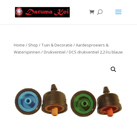
Home
/
Shop
/
Tuin & Decoratie
/
Aardesproeiers &
Waterspinnen
/
Drukventiel
/ DCS drukventiel 2,2 l/u blauw