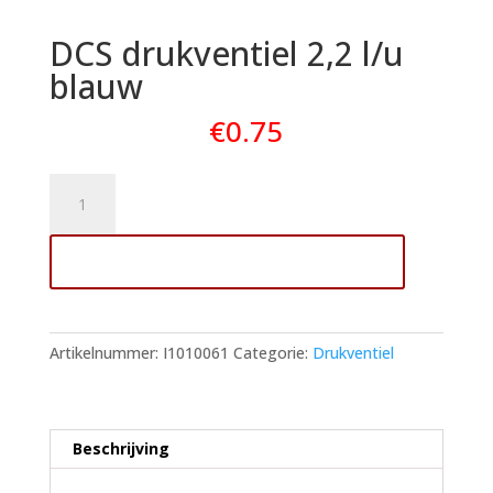
DCS drukventiel 2,2 l/u
blauw
€
0.75
DCS
drukventiel
2,2
Toevoegen aan winkelwagen
l/u
blauw
aantal
Artikelnummer:
I1010061
Categorie:
Drukventiel
Beschrijving