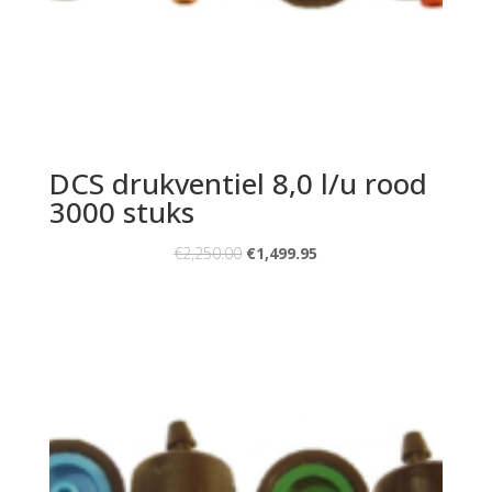
DCS drukventiel 8,0 l/u rood
3000 stuks
€
2,250.00
€
1,499.95