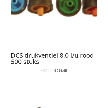
DCS drukventiel 8,0 l/u rood
500 stuks
€
375.00
€
299.95