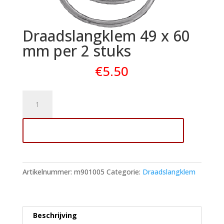
Draadslangklem 49 x 60
mm per 2 stuks
€
5.50
Draadslangklem
49
x
Toevoegen aan winkelwagen
60
mm
per
2
Artikelnummer:
m901005
Categorie:
Draadslangklem
stuks
aantal
Beschrijving