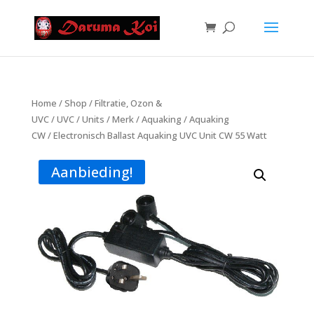
Home
/
Shop
/
Filtratie, Ozon &
UVC
/
UVC
/
Units
/
Merk
/
Aquaking
/
Aquaking
CW
/ Electronisch Ballast Aquaking UVC Unit CW 55 Watt
Aanbieding!