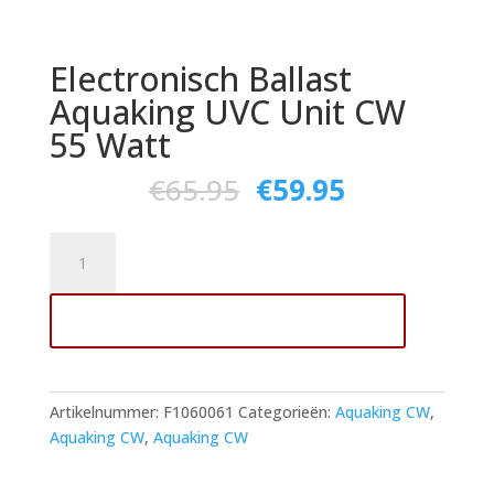
Electronisch Ballast
Aquaking UVC Unit CW
55 Watt
€
65.95
€
59.95
Electronisch
Ballast
Aquaking
Toevoegen aan winkelwagen
UVC
Unit
CW
55
Artikelnummer:
F1060061
Categorieën:
Aquaking CW
,
Watt
Aquaking CW
,
Aquaking CW
aantal