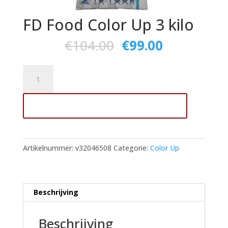
FD Food Color Up 3 kilo
€
104.00
€
99.00
FD
Food
Color
Toevoegen aan winkelwagen
Up
3
kilo
aantal
Artikelnummer:
v32046508
Categorie:
Color Up
Beschrijving
Beschrijving