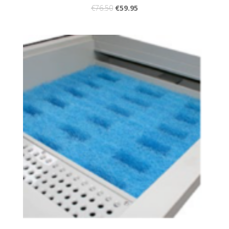
€
76.50
€
59.95