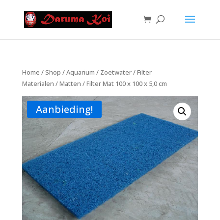
Home
/
Shop
/
Aquarium
/
Zoetwater
/
Filter
Materialen
/
Matten
/ Filter Mat 100 x 100 x 5,0 cm
Aanbieding!