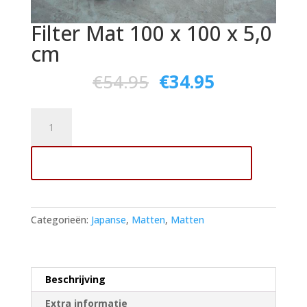
Filter Mat 100 x 100 x 5,0
cm
€
54.95
€
34.95
Filter
Mat
100
Toevoegen aan winkelwagen
x
100
x
5,0
Categorieën:
Japanse
,
Matten
,
Matten
cm
aantal
Beschrijving
Extra informatie