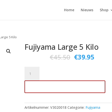
Home
Nieuws
Shop
Large 5 Kilo
Fujiyama Large 5 Kilo
€
45.50
€
39.95
Fujiyama
Large
5
Toevoegen aan winkelwagen
Kilo
aantal
Artikelnummer:
V3020018
Categorie:
Fujiyama