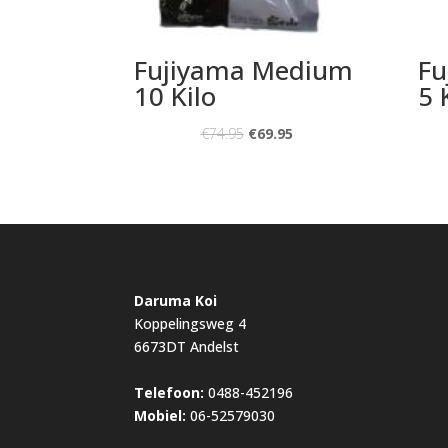
Fujiyama Medium
Fu
10 Kilo
5 
€
74.95
€
69.95
Daruma Koi
Koppelingsweg 4
6673DT Andelst
Telefoon:
0488-452196
Mobiel:
06-52579030