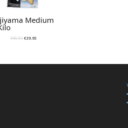
jiyama Medium
Kilo
€
45.50
€
39.95