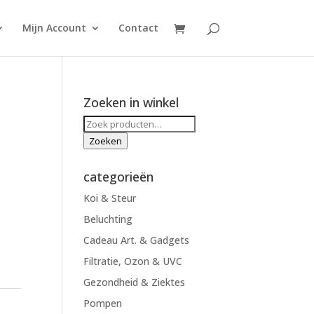
Mijn Account
Contact
Zoeken in winkel
Zoeken
naar:
Zoeken
categorieën
Koi & Steur
Beluchting
Cadeau Art. & Gadgets
Filtratie, Ozon & UVC
Gezondheid & Ziektes
Pompen