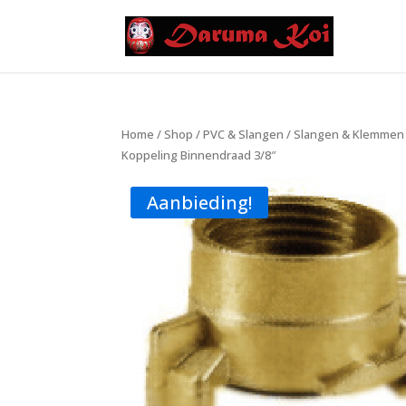
Home
/
Shop
/
PVC & Slangen
/
Slangen & Klemmen
Koppeling Binnendraad 3/8″
Aanbieding!