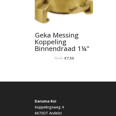
Geka Messing
Koppeling
Binnendraad 1¼”
€
8.45
€
7.50
Daruma Koi
Koppelingsweg 4
6673DT Andelst