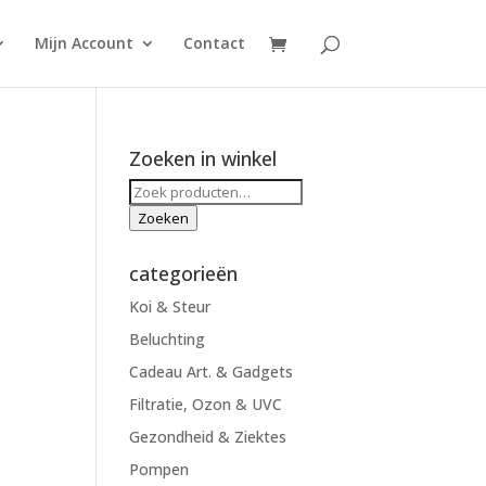
Mijn Account
Contact
Zoeken in winkel
g
Zoeken
naar:
Zoeken
categorieën
Koi & Steur
Beluchting
Cadeau Art. & Gadgets
Filtratie, Ozon & UVC
Gezondheid & Ziektes
Pompen