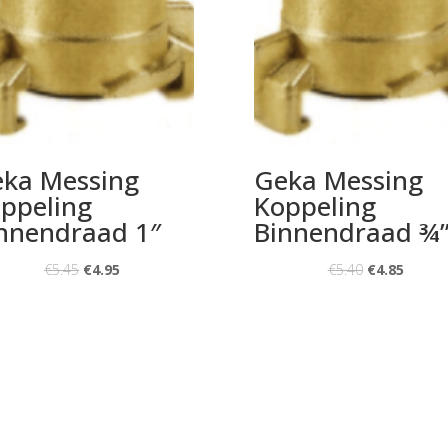
ka Messing
Geka Messing
ppeling
Koppeling
nnendraad 1″
Binnendraad ¾
€
5.45
€
4.95
€
5.40
€
4.85