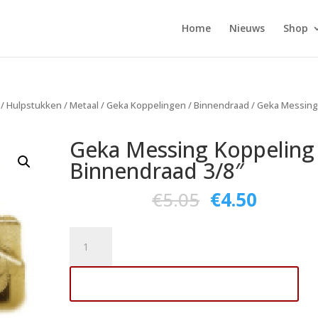
Home
Nieuws
Shop
/
Hulpstukken
/
Metaal
/
Geka Koppelingen
/
Binnendraad
/ Geka Messin
Geka Messing Koppeling
Binnendraad 3/8″
€
5.05
€
4.50
Geka
Messing
Koppeling
Toevoegen aan winkelwagen
Binnendraad
3/8"
aantal