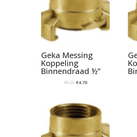
Geka Messing
Ge
Koppeling
Ko
Binnendraad ½”
Bi
€
5.25
€
4.70