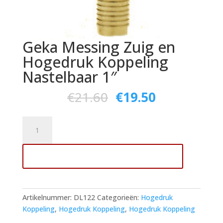
Geka Messing Zuig en
Hogedruk Koppeling
Nastelbaar 1″
€
21.60
€
19.50
Geka
Messing
Zuig
Toevoegen aan winkelwagen
en
Hogedruk
Koppeling
Nastelbaar
Artikelnummer:
DL122
Categorieën:
Hogedruk
1"
Koppeling
,
Hogedruk Koppeling
,
Hogedruk Koppeling
aantal