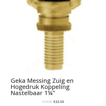
Geka Messing Zuig en
Hogedruk Koppeling
Nastelbaar 1¼”
€
24.85
€
22.50