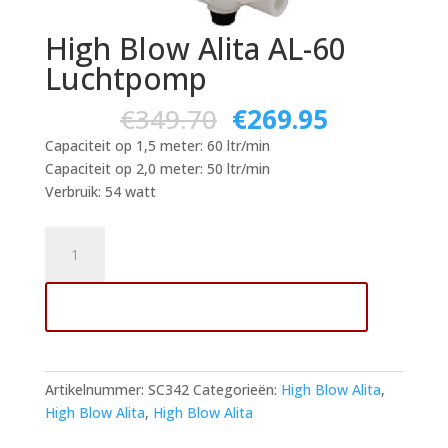
High Blow Alita AL-60
Luchtpomp
€
349.70
€
269.95
Capaciteit op 1,5 meter: 60 ltr/min
Capaciteit op 2,0 meter: 50 ltr/min
Verbruik: 54 watt
High
Blow
Alita
Toevoegen aan winkelwagen
AL-
60
Luchtpomp
aantal
Artikelnummer:
SC342
Categorieën:
High Blow Alita
,
High Blow Alita
,
High Blow Alita