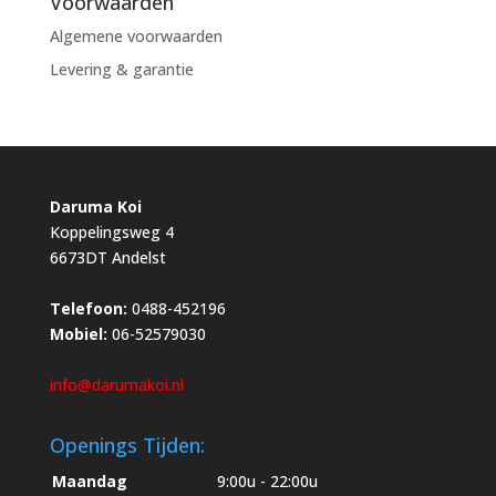
Voorwaarden
Algemene voorwaarden
Levering & garantie
Daruma Koi
Koppelingsweg 4
6673DT Andelst
Telefoon:
0488-452196
Mobiel:
06-52579030
info@darumakoi.nl
Openings Tijden:
Maandag
9:00u - 22:00u