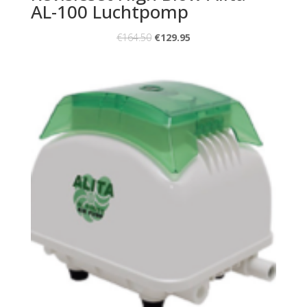
AL-100 Luchtpomp
€
164.50
€
129.95