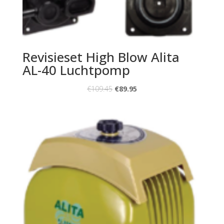
Revisieset High Blow Alita
AL-40 Luchtpomp
€
109.45
€
89.95