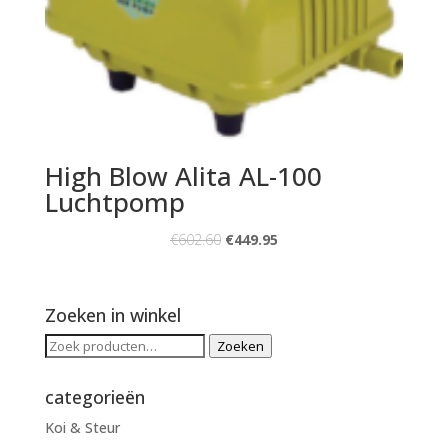
High Blow Alita AL-100
Luchtpomp
€
602.60
€
449.95
Zoeken in winkel
Zoeken
Zoeken
naar:
categorieën
Koi & Steur