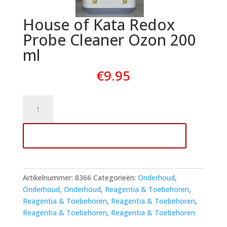
House of Kata Redox
Probe Cleaner Ozon 200
ml
€
9.95
House
of
Kata
Toevoegen aan winkelwagen
Redox
Probe
Cleaner
Ozon
Artikelnummer:
8366
Categorieën:
Onderhoud
,
200
Onderhoud
,
Onderhoud
,
Reagentia & Toebehoren
,
ml
Reagentia & Toebehoren
,
Reagentia & Toebehoren
,
aantal
Reagentia & Toebehoren
,
Reagentia & Toebehoren