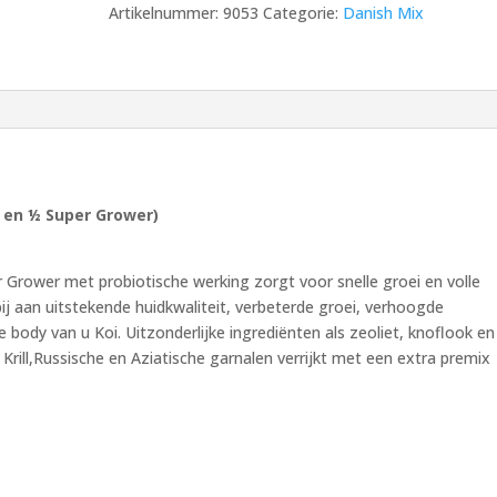
Artikelnummer:
9053
Categorie:
Danish Mix
10
kg
aantal
x en ½ Super Grower)
er Grower met probiotische werking zorgt voor snelle groei en volle
ij aan uitstekende huidkwaliteit, verbeterde groei, verhoogde
body van u Koi. Uitzonderlijke ingrediënten als zeoliet, knoflook en
 Krill,Russische en Aziatische garnalen verrijkt met een extra premix