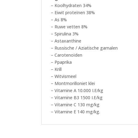
– Koolhydraten 34%
– Eiwit proteïnen 38%
– As 8%
– Ruwe vetten 8%
– Spirulina 3%
– Astaxanthine
– Russische / Aziatische garnalen
– Carotenoïden
– Ppaprika
– Krill
– Witvismeel
– Montmorilloniet klei
– Vitamine A 10.000 I.E/kg
– Vitamine B3 1500 I.E/kg
– Vitamine C 130 mg/kg
– Vitamine E 140 mg/kg.