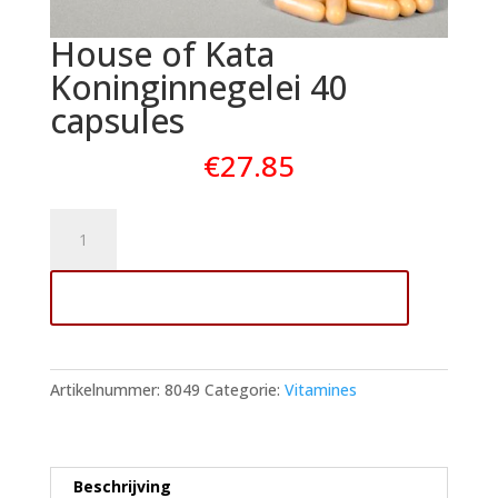
House of Kata
Koninginnegelei 40
capsules
€
27.85
House
of
Kata
Toevoegen aan winkelwagen
Koninginnegelei
40
capsules
aantal
Artikelnummer:
8049
Categorie:
Vitamines
Beschrijving