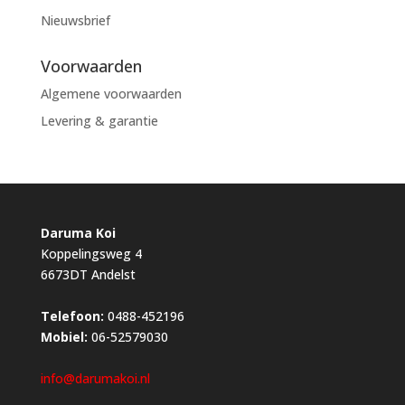
Nieuwsbrief
Voorwaarden
Algemene voorwaarden
Levering & garantie
Daruma Koi
Koppelingsweg 4
6673DT Andelst
Telefoon:
0488-452196
Mobiel:
06-52579030
info@darumakoi.nl